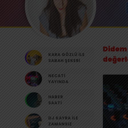
Didem 
KARA GÖZLÜ ILE
değer
SABAH ŞEKERI
NECATI
YAYINDA
HABER
SAATI
DJ KAYRA ILE
ZAMANSIZ