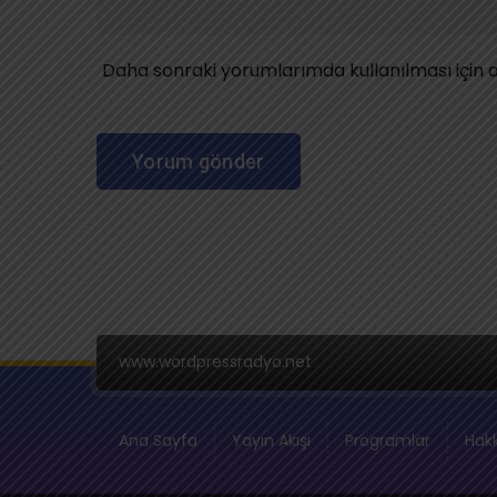
Daha sonraki yorumlarımda kullanılması için a
www.wordpressradyo.net
Ana Sayfa
Yayın Akışı
Programlar
Hak