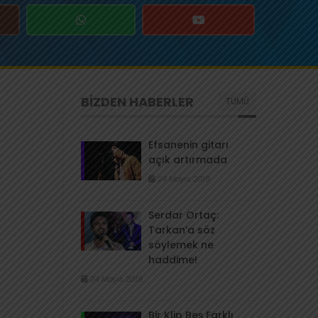
BİZDEN HABERLER
TÜMÜ
Efsanenin gitarı
açık artırmada
24 Mayıs 2019
Serdar Ortaç:
Tarkan’a söz
söylemek ne
haddime!
24 Mayıs 2019
Bir Klip Beş Farklı