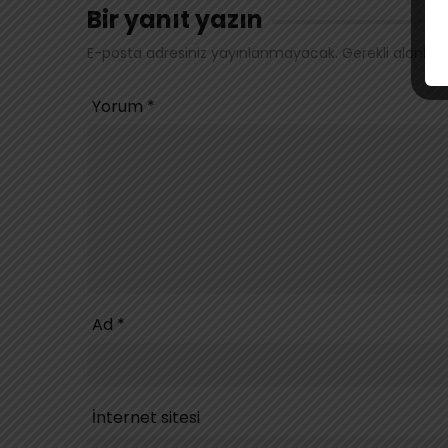
Bir yanıt yazın
E-posta adresiniz yayınlanmayacak.
Gerekli alanlar
Yorum
*
Ad
*
İnternet sitesi