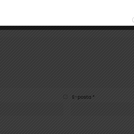
*
ile işaretlenmişlerdir
E-posta
*