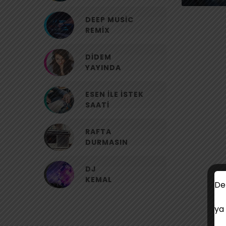
DEEP MUSIC
REMIX
DIDEM
YAYINDA
ESEN ILE İSTEK
SAATI
RAFTA
DURMASIN
DJ
KEMAL
Det
ya 