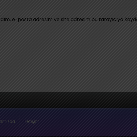
dım, e-posta adresim ve site adresim bu tarayıcıya kayde
kımızda
İletişim