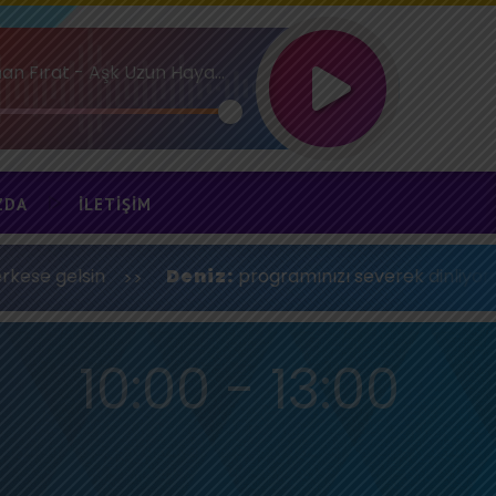
Adnan Fırat - Aşk Uzun Hayat Kısa
ZDA
İLETIŞIM
n
Deniz:
programınızı severek dinliyorum. güzel bir
10:00 - 13:00