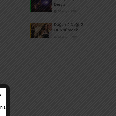
Derya!
24 Mayıs 2019
Düğün 4 Değil 2
Gün Sürecek
24 Mayıs 2019
,
niz.