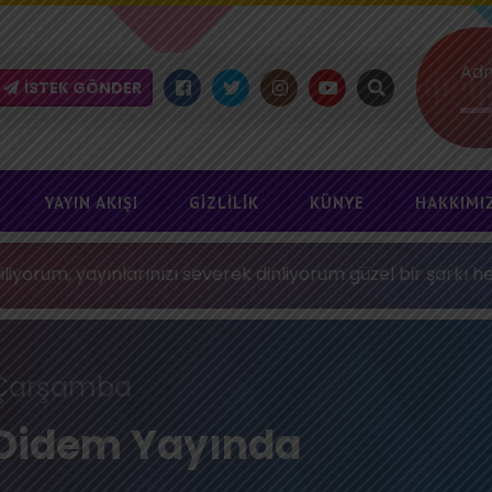
İSTEK GÖNDER
YAYIN AKIŞI
GIZLILIK
KÜNYE
HAKKIMI
yınlarınızı severek dinliyorum güzel bir şarkı herkese gelsi
Çarşamba
Didem Yayında